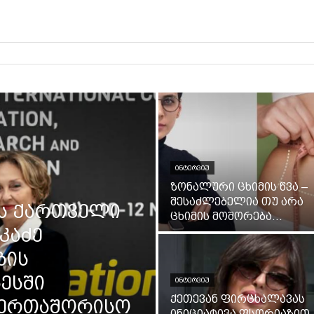
ᲘᲜᲢᲔᲠᲕᲘᲣ
ზონალური ცხიმის წვა –
შესაძლებელია თუ არა
-ის ქართველი
ცხიმის მოშორება...
კაძე
ბის
ესში
ᲘᲜᲢᲔᲠᲕᲘᲣ
ქეთევან ფირცხალავას
აერთაშორისო
ინიციატივა ფსორიაზით