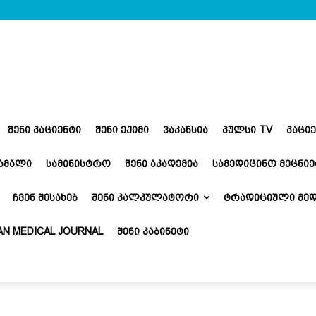
ᲨᲔᲜᲘ ᲞᲐᲪᲘᲔᲜᲢᲘ
ᲨᲔᲜᲘ ᲔᲥᲘᲛᲘ
ᲕᲐᲙᲐᲜᲡᲘᲐ
ᲞᲣᲚᲡᲘ TV
ᲞᲐᲪᲘ
ᲬᲐᲛᲐᲚᲘ
ᲡᲐᲛᲘᲜᲘᲡᲢᲠᲝ
ᲨᲔᲜᲘ ᲐᲙᲐᲓᲔᲛᲘᲐ
ᲡᲐᲛᲔᲓᲘᲪᲘᲜᲝ ᲛᲔᲪᲜᲘᲔ
ᲩᲕᲔᲜ ᲨᲔᲡᲐᲮᲔᲑ
ᲨᲔᲜᲘ ᲙᲐᲚᲙᲣᲚᲐᲢᲝᲠᲘ
ᲢᲠᲐᲓᲘᲪᲘᲣᲚᲘ ᲛᲔᲓ
N MEDICAL JOURNAL
ᲨᲔᲜᲘ ᲙᲐᲑᲘᲜᲔᲢᲘ