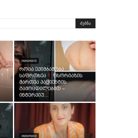
ძებნა
ᲘᲜᲢᲔᲠᲕᲘᲣ
როცა ექიმბაშობა
საფრთხეა
ფსორიაზის
მართვა პაციენტის
გამოცდილებით –
ინტერვიუ...
ᲘᲜᲢᲔᲠᲕᲘᲣ