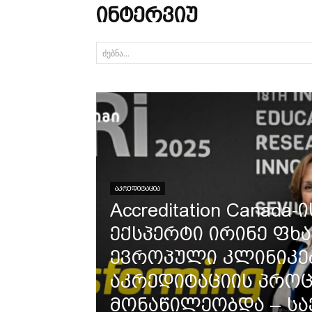
ᲘᲜᲢᲔᲠᲕᲘᲣ
ძებნა...
ᲐᲙᲠᲔᲓᲘᲢᲐᲪᲘᲐ
Accreditation Canada
ექსპერტი ირინე ფხა
ევროპული კლინიკე
აკრედიტაციის პროც
მონაწილეობდა – ს