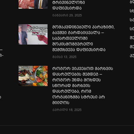
ბ
ტრიქინელოზი
დაფიქსირდა
ს
იანვარი 29, 2025
ს
ი
მომაკვდინებელი პარაზიტი,
ს
ბავშვი გარდაიცვალა –
შ
საქართველოში
შოკისმომგვრელი
მ
—
შემთხვევა დაფიქსირდა
თ-
პ
მაისი 13, 2025
ა
როგორ ვიკვებოთ მარხვის
დასრულების შემდეგ –
როგორ უნდა მოხდეს
სწორად მარხვის
დასრულება, რომ
ს
ორგანიზმმა სტრესი არ
მიიღოს
აპრილი 18, 2025