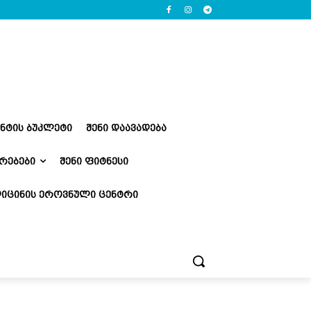
ᲔᲜᲢᲘᲡ ᲑᲣᲙᲚᲔᲢᲘ
ᲨᲔᲜᲘ ᲓᲐᲐᲕᲐᲓᲔᲑᲐ
ᲠᲔᲑᲔᲑᲘ
ᲨᲔᲜᲘ ᲤᲘᲢᲜᲔᲡᲘ
ᲘᲪᲘᲜᲘᲡ ᲔᲠᲝᲕᲜᲣᲚᲘ ᲪᲔᲜᲢᲠᲘ