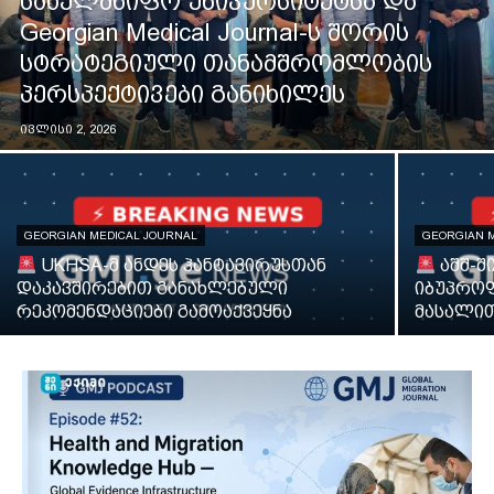
სახელმწიფო უნივერსიტეტსა და
Georgian Medical Journal-ს შორის
სტრატეგიული თანამშრომლობის
პერსპექტივები განიხილეს
ივლისი 2, 2026
GEORGIAN MEDICAL JOURNAL
GEORGIAN 
UKHSA-მ ანდეს ჰანტავირუსთან
აშშ-შ
დაკავშირებით განახლებული
იბუპროფ
რეკომენდაციები გამოაქვეყნა
მასალით