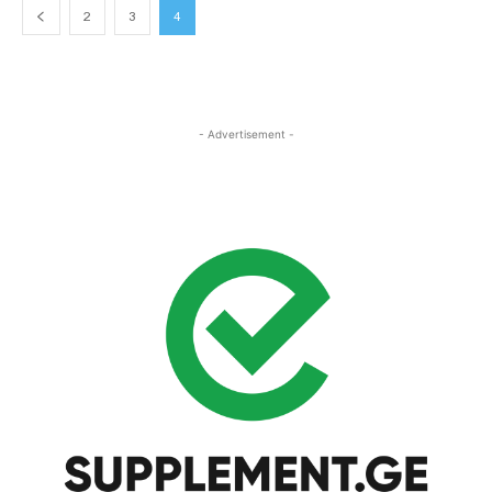
2
3
4
- Advertisement -