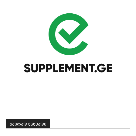
ᲮᲨᲘᲠᲐᲓ ᲜᲐᲮᲕᲐᲓᲘ