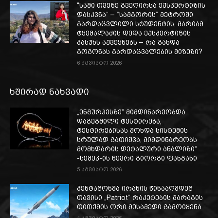
“სამი თვე­ზე გვე­ღირ­სა ექ­სპერ­ტი­ზის
დას­კვნა“ – “სამგორის” მეტროში
გარდაცვლილი სტუდენტის, მარიამ
ტყემალაძის დედა ექსპერტიზის
პასუხს აქვეყნებს – რა გახდა
გოგონას გარდაცვალების მიზეზი?
6 აგვისტო 2026
ხშირად ნახვადი
„ენგურჰესზე“ მიმდინარეობდა
დაგეგმილი ტესტირება,
ტესტირებისას მოხდა სისტემის
სრულად გათიშვა, მიმდინარეობს
მომხდარის დეტალური ანალიზი“
-სემეკ-ის წევრი გიორგი ფანგანი
5 აგვისტო 2026
პენტაგონმა ირანის წინააღმდეგ
თავისი „Patriot“ რაკეტების მარაგის
თითქმის ორი მესამედი გამოიყენა