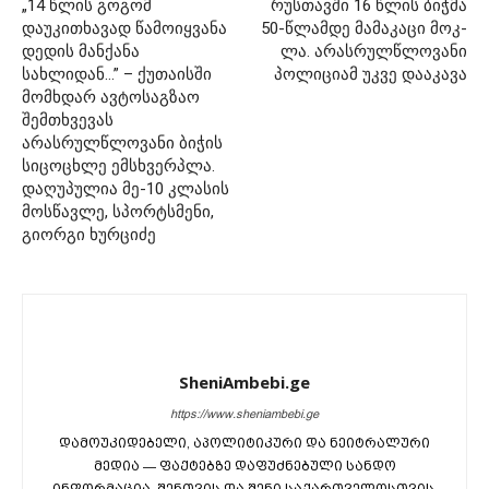
„14 წლის გოგომ
რუს­თავ­ში 16 წლის ბიჭ­მა
დაუკითხავად წამოიყვანა
50-წლამ­დე მა­მა­კა­ცი მოკ­
დედის მანქანა
ლა. არას­რულ­წლო­ვა­ნი
სახლიდან…” – ქუთაისში
პო­ლი­ცი­ამ უკვე და­ა­კა­ვა
მომხდარ ავტოსაგზაო
შემთხვევას
არასრულწლოვანი ბიჭის
სიცოცხლე ემსხვერპლა.
დაღუპულია მე-10 კლასის
მოსწავლე, სპორტსმენი,
გიორგი ხურციძე
SheniAmbebi.ge
https://www.sheniambebi.ge
დამოუკიდებელი, აპოლიტიკური და ნეიტრალური
მედია — ფაქტებზე დაფუძნებული სანდო
ინფორმაცია. შენთვის და შენი საქართველოსთვის.