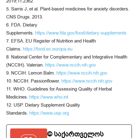
2019;11:2362.
5. Sarris J, et al. Plant-based medicines for anxiety disorders.
CNS Drugs. 2013.
6. FDA. Dietary
Supplements.
https://www.fda.gov/food/dietary-supplements
7. EFSA. EU Register of Nutrition and Health
Claims.
https://food.ec.europa.eu
8. National Center for Complementary and Integrative Health
(NCCIH). Valerian.
https://www.nccih.nih.gov
9. NCCIH. Lemon Balm.
https://www.nccih.nih.gov
10. NCCIH. Passionflower.
https://www.nccih.nih.gov
11. WHO. Guidelines for Assessing Quality of Herbal
Medicines.
https://www.who.int
12. USP. Dietary Supplement Quality
Standards.
https://www.usp.org
© საქართველოს