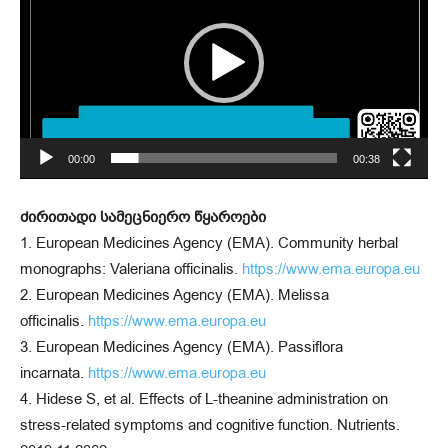
დ
ე
ო
დ
ა
მ
00:00
00:38
კ
ვ
ძირითადი სამეცნიერო წყაროები
რ
1. European Medicines Agency (EMA). Community herbal
ე
monographs: Valeriana officinalis.
https://www.ema.europa.eu
ლ
2. European Medicines Agency (EMA). Melissa
ი
officinalis.
https://www.ema.europa.eu
3. European Medicines Agency (EMA). Passiflora
incarnata.
https://www.ema.europa.eu
4. Hidese S, et al. Effects of L-theanine administration on
stress-related symptoms and cognitive function. Nutrients.