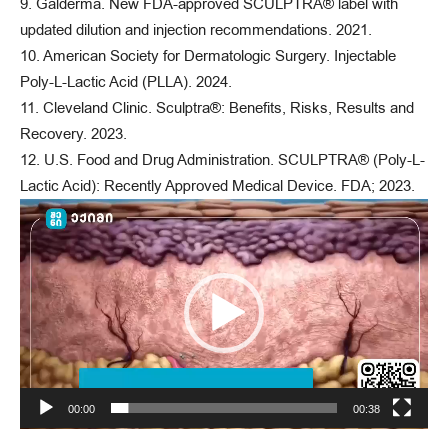
9. Galderma. New FDA-approved SCULPTRA® label with
updated dilution and injection recommendations. 2021.
10. American Society for Dermatologic Surgery. Injectable
Poly-L-Lactic Acid (PLLA). 2024.
11. Cleveland Clinic. Sculptra®: Benefits, Risks, Results and
Recovery. 2023.
12. U.S. Food and Drug Administration. SCULPTRA® (Poly-L-
Lactic Acid): Recently Approved Medical Device. FDA; 2023.
ვ
ი
დ
ე
ო
დ
ა
მ
00:00
00:38
კ
ვ