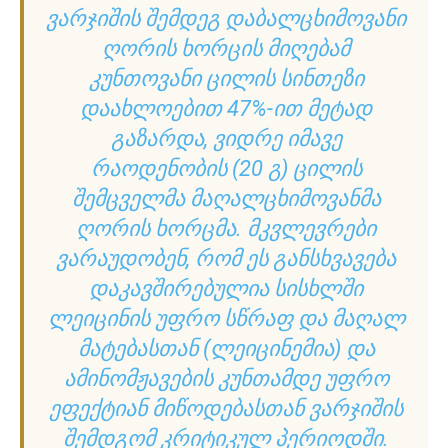
ᲕᲐᲠᲯᲘᲨᲘᲡ ᲨᲔᲛᲓᲔᲒ ᲓᲐᲑᲐᲚᲪᲮᲘᲛᲝᲕᲐᲜᲘ
ᲦᲝᲠᲘᲡ ᲮᲝᲠᲪᲘᲡ ᲛᲘᲦᲔᲑᲐᲛ
ᲙᲣᲜᲗᲝᲕᲐᲜᲘ ᲪᲘᲚᲘᲡ ᲡᲘᲜᲗᲔᲖᲘ
ᲓᲐᲐᲮᲚᲝᲔᲑᲘᲗ 47%-ᲘᲗ ᲛᲔᲢᲐᲓ
ᲒᲐᲖᲐᲠᲓᲐ, ᲕᲘᲓᲠᲔ ᲘᲛᲐᲕᲔ
ᲠᲐᲝᲓᲔᲜᲝᲑᲘᲡ (20 Გ) ᲪᲘᲚᲘᲡ
ᲨᲔᲛᲪᲕᲔᲚᲛᲐ ᲛᲐᲦᲐᲚᲪᲮᲘᲛᲝᲕᲐᲜᲛᲐ
ᲦᲝᲠᲘᲡ ᲮᲝᲠᲪᲛᲐ. ᲛᲙᲕᲚᲔᲕᲠᲔᲑᲘ
ᲕᲐᲠᲐᲣᲓᲝᲑᲔᲜ, ᲠᲝᲛ ᲔᲡ ᲒᲐᲜᲡᲮᲕᲐᲕᲔᲑᲐ
ᲓᲐᲙᲐᲕᲨᲘᲠᲔᲑᲣᲚᲘᲐ ᲡᲘᲡᲮᲚᲨᲘ
ᲚᲔᲘᲪᲘᲜᲘᲡ ᲣᲤᲠᲝ ᲡᲬᲠᲐᲤ ᲓᲐ ᲛᲐᲦᲐᲚ
ᲛᲐᲢᲔᲑᲐᲡᲗᲐᲜ (ᲚᲔᲘᲪᲘᲜᲔᲛᲘᲐ) ᲓᲐ
ᲐᲛᲘᲜᲝᲛᲟᲐᲕᲔᲑᲘᲡ ᲙᲣᲜᲗᲐᲛᲓᲔ ᲣᲤᲠᲝ
ᲔᲤᲔᲥᲢᲘᲐᲜ ᲛᲘᲬᲝᲓᲔᲑᲐᲡᲗᲐᲜ ᲕᲐᲠᲯᲘᲨᲘᲡ
ᲨᲔᲛᲓᲒᲝᲛ ᲙᲠᲘᲢᲘᲙᲣᲚ ᲞᲔᲠᲘᲝᲓᲨᲘ.