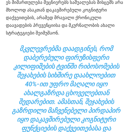
ეს მიმართულება მეცნიერებს საშუალებას მისცემს არა
მხოლოდ ასაკთან დაკავშირებული კოგნიტური
დაქვეითების, არამედ მრავალი ქრონიკული
დაავადების პრევენციისა და მკურნალობის ახალი
სტრატეგიები შეიმუშაონ.
ᲛᲙᲕᲚᲔᲕᲠᲔᲑᲛᲐ ᲓᲐᲐᲓᲒᲘᲜᲔᲡ, ᲠᲝᲛ
ᲓᲐᲑᲔᲠᲔᲑᲣᲚᲘ ᲤᲘᲠᲣᲖᲘᲡᲤᲔᲠᲘ
ᲙᲘᲚᲘᲤᲘᲨᲔᲑᲘᲡ ᲢᲕᲘᲜᲨᲘ ᲠᲘᲑᲝᲡᲝᲛᲔᲑᲘᲡ
ᲨᲔᲯᲐᲮᲔᲑᲘᲡ ᲡᲘᲮᲨᲘᲠᲔ ᲓᲐᲐᲮᲚᲝᲔᲑᲘᲗ
40%-ᲘᲗ ᲣᲤᲠᲝ ᲛᲐᲦᲐᲚᲘ ᲘᲧᲝ
ᲐᲮᲐᲚᲒᲐᲖᲠᲓᲐ ᲪᲮᲝᲕᲔᲚᲔᲑᲗᲐᲜ
ᲨᲔᲓᲐᲠᲔᲑᲘᲗ. ᲐᲛᲐᲡᲗᲐᲜ, ᲨᲔᲯᲐᲮᲔᲑᲘᲡ
ᲒᲐᲖᲠᲓᲘᲚᲘ ᲛᲐᲩᲕᲔᲜᲔᲑᲔᲚᲘ ᲞᲘᲠᲓᲐᲞᲘᲠ
ᲘᲧᲝ ᲓᲐᲙᲐᲕᲨᲘᲠᲔᲑᲣᲚᲘ ᲙᲝᲒᲜᲘᲢᲣᲠᲘ
ᲤᲣᲜᲥᲪᲘᲔᲑᲘᲡ ᲓᲐᲥᲕᲔᲘᲗᲔᲑᲐᲡᲐ ᲓᲐ