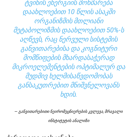
ᲢᲕᲘᲜᲘᲡ ᲔᲜᲔᲠᲒᲘᲘᲡ ᲛᲝᲮᲛᲐᲠᲔᲑᲐ
ᲓᲐᲐᲮᲚᲝᲔᲑᲘᲗ 10 ᲬᲚᲘᲡ ᲐᲡᲐᲙᲨᲘ
ᲝᲠᲒᲐᲜᲘᲖᲛᲘᲡ ᲛᲗᲚᲘᲐᲜᲘ
ᲛᲔᲢᲐᲑᲝᲚᲘᲖᲛᲘᲡ ᲓᲐᲐᲮᲚᲝᲔᲑᲘᲗ 50%-Ს
ᲐᲦᲬᲔᲕᲡ, ᲠᲐᲪ ᲜᲔᲠᲕᲣᲚᲘ ᲡᲘᲡᲢᲔᲛᲘᲡ
ᲒᲐᲜᲕᲘᲗᲐᲠᲔᲑᲘᲡᲐ ᲓᲐ ᲙᲝᲒᲜᲘᲢᲣᲠᲘ
ᲛᲝᲛᲬᲘᲤᲔᲑᲘᲡ ᲛᲮᲐᲠᲓᲐᲡᲐᲭᲔᲠᲐᲓ
ᲛᲘᲙᲠᲝᲔᲚᲔᲛᲔᲜᲢᲔᲑᲘᲡ ᲝᲞᲢᲘᲛᲐᲚᲣᲠ ᲓᲐ
ᲛᲣᲓᲛᲘᲕ ᲮᲔᲚᲛᲘᲡᲐᲬᲕᲓᲝᲛᲝᲑᲐᲡ
ᲒᲐᲜᲡᲐᲙᲣᲗᲠᲔᲑᲘᲗ ᲛᲜᲘᲨᲕᲜᲔᲚᲝᲕᲐᲜᲡ
ᲮᲓᲘᲡ.
— განვითარებითი ნეირომეცნიერების კვლევა, მრავალი
ინსტიტუტის ანალიზი