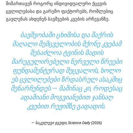
მიმართავენ როგორც ინდივიდუალური ქცევის
ცვლილებასა და გარემო ფაქტორებს, რომლებიც
გავლენას ახდენენ ბავშვების კვების არჩევანზე.
ᲑᲐᲕᲨᲕᲝᲑᲐᲨᲘ ᲪᲮᲘᲛᲘᲡᲐ ᲓᲐ ᲨᲐᲥᲠᲘᲡ
ᲛᲐᲦᲐᲚᲘ ᲨᲔᲛᲪᲕᲔᲚᲝᲑᲘᲡ ᲛᲥᲝᲜᲔ ᲙᲕᲔᲑᲐᲛ
ᲨᲔᲡᲐᲫᲚᲝᲐ ᲢᲕᲘᲜᲘᲡ ᲛᲐᲓᲘᲡ
ᲛᲐᲠᲔᲒᲣᲚᲘᲠᲔᲑᲔᲚᲘ ᲜᲔᲠᲕᲣᲚᲘ ᲬᲠᲔᲔᲑᲘ
ᲤᲣᲜᲓᲐᲛᲔᲜᲢᲣᲠᲐᲓ ᲨᲔᲪᲕᲐᲚᲝᲡ, ᲮᲝᲚᲝ
ᲔᲡ ᲪᲕᲚᲘᲚᲔᲑᲔᲑᲘ ᲖᲠᲓᲐᲡᲠᲣᲚ ᲐᲡᲐᲙᲨᲘᲪ
ᲨᲔᲜᲐᲠᲩᲣᲜᲓᲔᲡ — ᲛᲐᲨᲘᲜᲐᲪ ᲙᲘ, ᲠᲝᲓᲔᲡᲐᲪ
ᲐᲓᲐᲛᲘᲐᲜᲘ ᲛᲝᲒᲕᲘᲐᲜᲔᲑᲘᲗ ᲯᲐᲜᲡᲐᲦ
ᲙᲕᲔᲑᲘᲗ ᲠᲔᲟᲘᲛᲖᲔ ᲒᲐᲓᲐᲓᲘᲡ.
— საკვლევი ჯგუფი, Science Daily (2026)