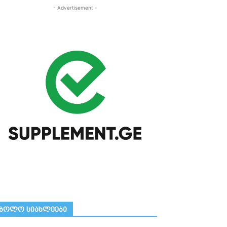
- Advertisement -
ᲑᲝᲚᲝ ᲡᲘᲐᲮᲚᲔᲔᲑᲘ