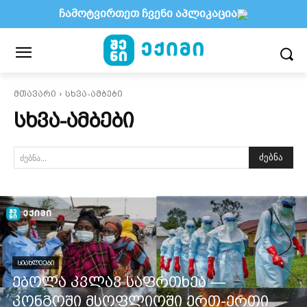
ჩამოტვირთეთ ჩვენი აპლიკაცია
მთავარი
სხვა-ამბები
ᲡᲮᲕᲐ-ᲐᲛᲑᲔᲑᲘ
ძებნა
ძებნა...
ᲡᲘᲐᲮᲚᲔᲔᲑᲘ
ებოლა კვლავ საფრთხეა —
კონგოში მსოფლიოში ერთ-ერთი