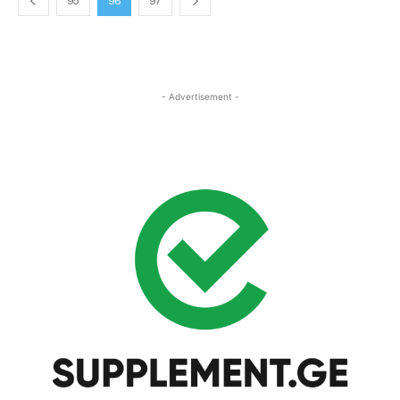
95
96
97
- Advertisement -