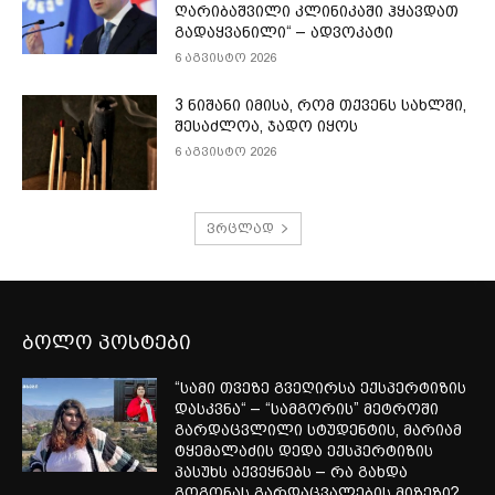
ღარიბაშვილი კლინიკაში ჰყავდათ
გადაყვანილი“ – ადვოკატი
6 აგვისტო 2026
3 ნიშანი იმისა, რომ თქვენს სახლში,
შესაძლოა, ჯადო იყოს
6 აგვისტო 2026
ვრცლად
ბოლო პოსტები
“სამი თვე­ზე გვე­ღირ­სა ექ­სპერ­ტი­ზის
დას­კვნა“ – “სამგორის” მეტროში
გარდაცვლილი სტუდენტის, მარიამ
ტყემალაძის დედა ექსპერტიზის
პასუხს აქვეყნებს – რა გახდა
გოგონას გარდაცვალების მიზეზი?