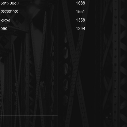
იახლეები
1688
სოფლიო
1551
უფრა
1358
ქიმი
1294