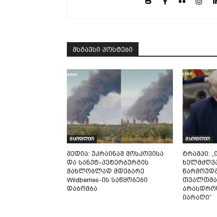
მსგავსი პოსტები
მსოფლიო
მსოფლიო
მედია: უკრაინამ მოსკოვისა
ტრამპი: „
და სანქტ-პეტერბურგის
ხელმძღვ
მახლობლად მდებარე
წარმოუდ
Wildberries-ის საწყობები
თვალთმაქ
დაბომბა
არასდროს
იარაღი“