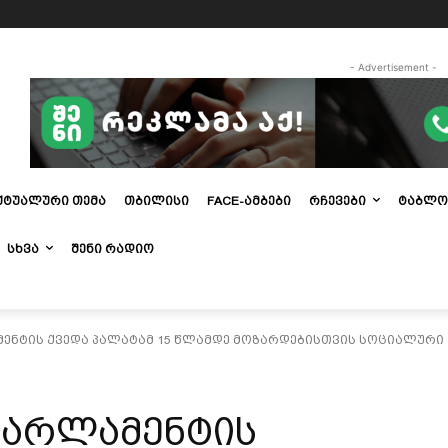
- Advertisement -
ᲥᲢᲣᲐᲚᲣᲠᲘ ᲗᲔᲛᲐ
ᲗᲑᲘᲚᲘᲡᲘ
FACE-ᲐᲛᲑᲔᲑᲘ
ᲠᲩᲔᲕᲔᲑᲘ
ᲢᲐᲑᲚᲝ
ᲡᲮᲕᲐ
ᲨᲔᲜᲘ ᲠᲐᲓᲘᲝ
ენტის ქვედა პალატამ 15 წლამდე მოზარდებისთვის სოციალური
პარლამენტის