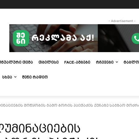
- Advertisement -
ᲥᲢᲣᲐᲚᲣᲠᲘ ᲗᲔᲛᲐ
ᲗᲑᲘᲚᲘᲡᲘ
FACE-ᲐᲛᲑᲔᲑᲘ
ᲠᲩᲔᲕᲔᲑᲘ
ᲢᲐᲑᲚᲝ
ᲡᲮᲕᲐ
ᲨᲔᲜᲘ ᲠᲐᲓᲘᲝ
ნაციების მოწყობის გამო ბორის პაიჭაძის ქუჩაზე საგზაო მოძ
უმინაციების