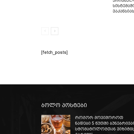
ეროვნული
სისტემაში
ვაკანსია
[fetch_posts]
ბოლო პოსტები
როგორ მოვიშოროთ
ნადები 5 წუთში ბუნებრივა
სტომატოლოგთან ვიზიტი