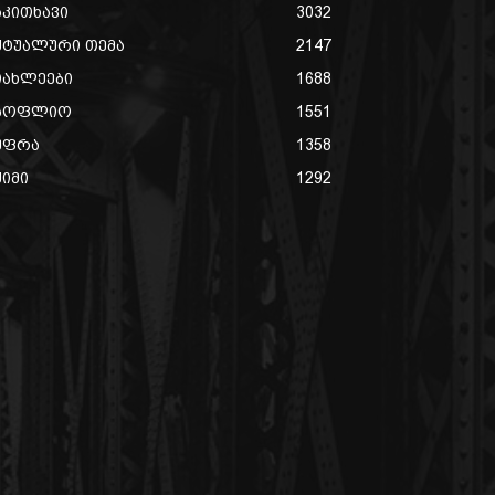
აკითხავი
3032
ქტუალური თემა
2147
იახლეები
1688
სოფლიო
1551
უფრა
1358
ქიმი
1292