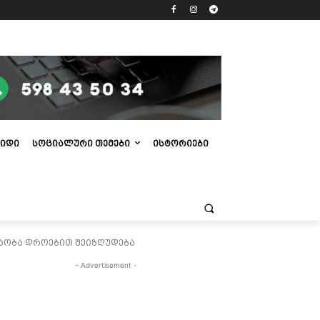
ᲘᲓᲘ
ᲡᲝᲪᲘᲐᲚᲣᲠᲘ ᲗᲔᲛᲔᲑᲘ
ᲘᲡᲢᲝᲠᲘᲔᲑᲘ
რაობა დროებით შეიზღუდება
- Advertisement -