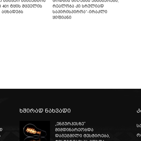
 სატყეო სააგენტოს
ცოდნის მიღებას ემსახურება,
 401 ტყის მცველის
რეალობა კი სრულიად
ს აცხადებს
საპირისპიროა“-ირაკლი
ყიფიანი
ხშირად ნახვადი
კ
„ენგურჰესზე“
ს
დ
მიმდინარეობდა
რ
ს
დაგეგმილი ტესტირება,