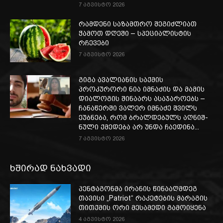
7 აგვისტო 2026
რამდენი საზამთრო შეგიძლიათ
ჭამოთ დღეში – სპეციალისტის
რჩევები
7 აგვისტო 2026
გიგა ავალიანის საქმის
პროკურორი ნია იმნაძის და მამის
დიალოგის შინაარს ასაჯაროებს –
ჩა­ნა­წერ­ში ვა­ლერ იმ­ნა­ძე შვილს
ეუბ­ნე­ბა, რომ ბრალ­დე­ბულს აღ­ნიშ­
ნუ­ლი ქმე­დე­ბა არ უნდა ჩა­ე­დი­ნა...
7 აგვისტო 2026
ხშირად ნახვადი
პენტაგონმა ირანის წინააღმდეგ
თავისი „Patriot“ რაკეტების მარაგის
თითქმის ორი მესამედი გამოიყენა
4 აგვისტო 2026