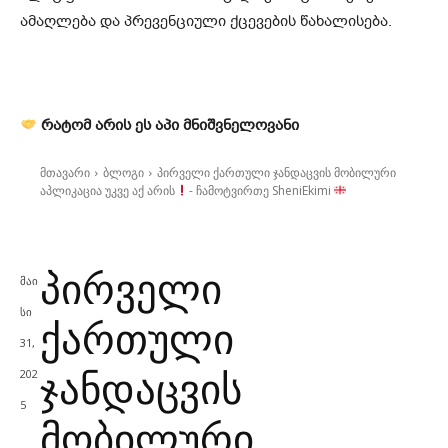
ამაღლება და პრევენციული ქცევების წახალისება.
რატომ არის ეს აპი მნიშვნელოვანი
მთავარი
ბლოგი
პირველი ქართული ჯანდაცვის მობილური
აპლიკაცია უკვე აქ არის
- ჩამოტვირთე SheniEkimi
ბლოგი
მეცნიერება
პაციენტის ბუკლეტი
პუბლიკაციები
სიახლეები
შენი აკადემია
ჯანდაცვის ისტორია
პირველი
მაი
სი
ქართული
31,
ჯანდაცვის
202
5
მობილური