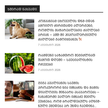
ᲮᲨᲘᲠᲐᲓ ᲜᲐᲮᲕᲐᲓᲘ
კომპანიამ ცხოველის დნმ-იდან
ამოიღო ძირითადი ალერგენი,
რომლის მატარებლებიც ძაღლები
არიან – აშშ-ში ჰიპოალერგიული
ძაღლები გამოიყვანეს
7 აგვისტო 2026
რამდენი საზამთრო შეგიძლიათ
ჭამოთ დღეში – სპეციალისტის
რჩევები
7 აგვისტო 2026
გიგა ავალიანის საქმის
პროკურორი ნია იმნაძის და მამის
დიალოგის შინაარს ასაჯაროებს –
ჩა­ნა­წერ­ში ვა­ლერ იმ­ნა­ძე შვილს
ეუბ­ნე­ბა, რომ ბრალ­დე­ბულს აღ­ნიშ­
ნუ­ლი ქმე­დე­ბა არ უნდა ჩა­ე­დი­ნა...