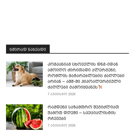
ᲮᲨᲘᲠᲐᲓ ᲜᲐᲮᲕᲐᲓᲘ
კომპანიამ ცხოველის დნმ-იდან
ამოიღო ძირითადი ალერგენი,
რომლის მატარებლებიც ძაღლები
არიან – აშშ-ში ჰიპოალერგიული
ძაღლები გამოიყვანეს
7 აგვისტო 2026
რამდენი საზამთრო შეგიძლიათ
ჭამოთ დღეში – სპეციალისტის
რჩევები
7 აგვისტო 2026