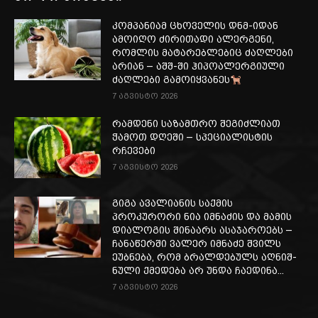
კომპანიამ ცხოველის დნმ-იდან
ამოიღო ძირითადი ალერგენი,
რომლის მატარებლებიც ძაღლები
არიან – აშშ-ში ჰიპოალერგიული
ძაღლები გამოიყვანეს
7 აგვისტო 2026
რამდენი საზამთრო შეგიძლიათ
ჭამოთ დღეში – სპეციალისტის
რჩევები
7 აგვისტო 2026
გიგა ავალიანის საქმის
პროკურორი ნია იმნაძის და მამის
დიალოგის შინაარს ასაჯაროებს –
ჩა­ნა­წერ­ში ვა­ლერ იმ­ნა­ძე შვილს
ეუბ­ნე­ბა, რომ ბრალ­დე­ბულს აღ­ნიშ­
ნუ­ლი ქმე­დე­ბა არ უნდა ჩა­ე­დი­ნა...
7 აგვისტო 2026