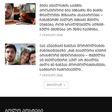
გიგა ავალიანის საქმის
პროკურორი ნია იმნაძის და მამის
დიალოგის შინაარს ასაჯაროებს –
ჩა­ნა­წერ­ში ვა­ლერ იმ­ნა­ძე შვილს
ეუბ­ნე­ბა, რომ ბრალ­დე­ბულს აღ­ნიშ­
ნუ­ლი ქმე­დე­ბა არ უნდა ჩა­ე­დი­ნა...
7 აგვისტო 2026
ეკა კუპატაძე ნანუკა ჟორჟოლიანის
განცხადებაზე: „მან გააჟღერა ბევრი
არასწორი ინფორმაცია – ტყუილია
ეგ ყველაფერი. სულ არ მცალია
ახლა მე ნანუკა ჟორჟოლიანისთვის.
სამყარო ჩამოქცეული...
7 აგვისტო 2026
ვრცლად
ბოლო პოსტები