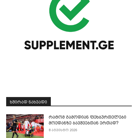
ᲮᲨᲘᲠᲐᲓ ᲜᲐᲮᲕᲐᲓᲘ
რატომ გამოდიან ფეხბურთელები
მოედანზე ბავშვებთან ერთად?
8 აგვისტო 2026