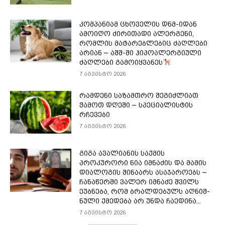
კომპანიამ ცხოველის დნმ-იდან
ამოიღო ძირითადი ალერგენი,
რომლის მატარებლებიც ძაღლები
არიან – აშშ-ში ჰიპოალერგიული
ძაღლები გამოიყვანეს
7 აგვისტო 2026
რამდენი საზამთრო შეგიძლიათ
ჭამოთ დღეში – სპეციალისტის
რჩევები
7 აგვისტო 2026
გიგა ავალიანის საქმის
პროკურორი ნია იმნაძის და მამის
დიალოგის შინაარს ასაჯაროებს –
ჩა­ნა­წერ­ში ვა­ლერ იმ­ნა­ძე შვილს
ეუბ­ნე­ბა, რომ ბრალ­დე­ბულს აღ­ნიშ­
ნუ­ლი ქმე­დე­ბა არ უნდა ჩა­ე­დი­ნა...
7 აგვისტო 2026