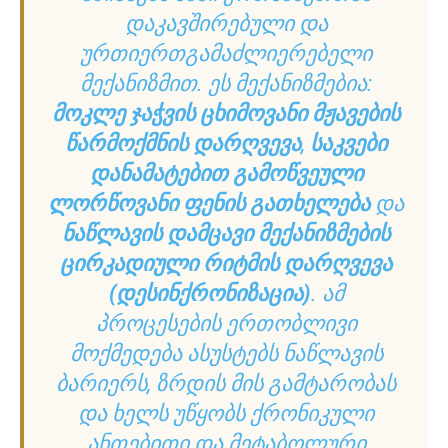
ᲓᲐᲙᲐᲕᲨᲘᲠᲔᲑᲣᲚᲘ ᲓᲐ
ᲣᲠᲗᲘᲔᲠᲗᲒᲐᲛᲐᲫᲚᲘᲔᲠᲔᲑᲔᲚᲘ
ᲛᲔᲥᲐᲜᲘᲖᲛᲘᲗ. ᲔᲡ ᲛᲔᲥᲐᲜᲘᲖᲛᲔᲑᲘᲐ:
ᲛᲝᲙᲚᲔ ᲯᲐᲭᲕᲘᲡ ᲪᲮᲘᲛᲝᲕᲐᲜᲘ ᲛᲟᲐᲕᲔᲑᲘᲡ
ᲬᲐᲠᲛᲝᲥᲛᲜᲘᲡ ᲓᲐᲠᲦᲕᲔᲕᲐ
,
ᲡᲐᲙᲕᲔᲑᲘ
ᲓᲐᲜᲐᲛᲐᲢᲔᲑᲘᲗ ᲒᲐᲛᲝᲬᲕᲔᲣᲚᲘ
ᲚᲝᲠᲬᲝᲕᲐᲜᲘ ᲤᲔᲜᲘᲡ ᲒᲐᲗᲮᲔᲚᲔᲑᲐ
ᲓᲐ
ᲜᲐᲬᲚᲐᲕᲘᲡ ᲓᲐᲛᲪᲐᲕᲘ ᲛᲔᲥᲐᲜᲘᲖᲛᲔᲑᲘᲡ
ᲪᲘᲠᲙᲐᲓᲘᲣᲚᲘ ᲠᲘᲢᲛᲘᲡ ᲓᲐᲠᲦᲕᲔᲕᲐ
(ᲓᲔᲡᲘᲜᲥᲠᲝᲜᲘᲖᲐᲪᲘᲐ)
. ᲐᲛ
ᲞᲠᲝᲪᲔᲡᲔᲑᲘᲡ ᲔᲠᲗᲝᲑᲚᲘᲕᲘ
ᲛᲝᲥᲛᲔᲓᲔᲑᲐ ᲐᲡᲣᲡᲢᲔᲑᲡ ᲜᲐᲬᲚᲐᲕᲘᲡ
ᲑᲐᲠᲘᲔᲠᲡ, ᲖᲠᲓᲘᲡ ᲛᲘᲡ ᲒᲐᲛᲢᲐᲠᲝᲑᲐᲡ
ᲓᲐ ᲮᲔᲚᲡ ᲣᲬᲧᲝᲑᲡ ᲥᲠᲝᲜᲘᲙᲣᲚᲘ
ᲐᲜᲗᲔᲑᲘᲗᲘ ᲓᲐ ᲛᲔᲢᲐᲑᲝᲚᲣᲠᲘ