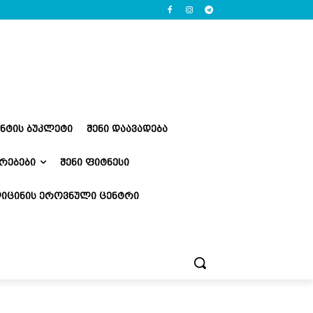
ᲔᲜᲢᲘᲡ ᲑᲣᲙᲚᲔᲢᲘ
ᲨᲔᲜᲘ ᲓᲐᲐᲕᲐᲓᲔᲑᲐ
ᲠᲔᲑᲔᲑᲘ
ᲨᲔᲜᲘ ᲤᲘᲢᲜᲔᲡᲘ
ᲘᲪᲘᲜᲘᲡ ᲔᲠᲝᲕᲜᲣᲚᲘ ᲪᲔᲜᲢᲠᲘ