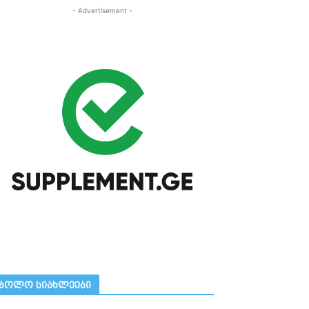
- Advertisement -
ᲑᲝᲚᲝ ᲡᲘᲐᲮᲚᲔᲔᲑᲘ