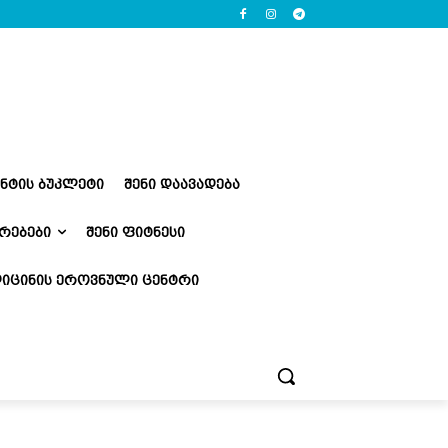
ᲔᲜᲢᲘᲡ ᲑᲣᲙᲚᲔᲢᲘ
ᲨᲔᲜᲘ ᲓᲐᲐᲕᲐᲓᲔᲑᲐ
ᲠᲔᲑᲔᲑᲘ
ᲨᲔᲜᲘ ᲤᲘᲢᲜᲔᲡᲘ
ᲘᲪᲘᲜᲘᲡ ᲔᲠᲝᲕᲜᲣᲚᲘ ᲪᲔᲜᲢᲠᲘ