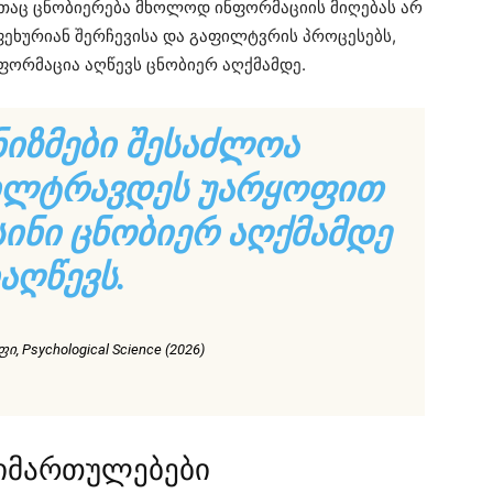
ითაც ცნობიერება მხოლოდ ინფორმაციის მიღებას არ
ეხურიან შერჩევისა და გაფილტვრის პროცესებს,
ფორმაცია აღწევს ცნობიერ აღქმამდე.
ᲜᲘᲖᲛᲔᲑᲘ ᲨᲔᲡᲐᲫᲚᲝᲐ
ᲘᲚᲢᲠᲐᲕᲓᲔᲡ ᲣᲐᲠᲧᲝᲤᲘᲗ
ᲘᲡᲘᲜᲘ ᲪᲜᲝᲑᲘᲔᲠ ᲐᲦᲥᲛᲐᲛᲓᲔ
ᲐᲦᲬᲔᲕᲡ.
, Psychological Science (2026)
მიმართულებები