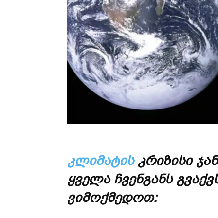
კლიმატის
კრიზისი ჯა
ყველა ჩვენგანს გვაქ
ვიმოქმედოთ: