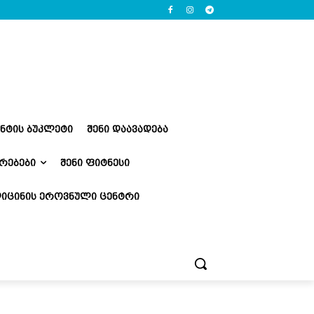
ᲔᲜᲢᲘᲡ ᲑᲣᲙᲚᲔᲢᲘ
ᲨᲔᲜᲘ ᲓᲐᲐᲕᲐᲓᲔᲑᲐ
ᲠᲔᲑᲔᲑᲘ
ᲨᲔᲜᲘ ᲤᲘᲢᲜᲔᲡᲘ
ᲘᲪᲘᲜᲘᲡ ᲔᲠᲝᲕᲜᲣᲚᲘ ᲪᲔᲜᲢᲠᲘ