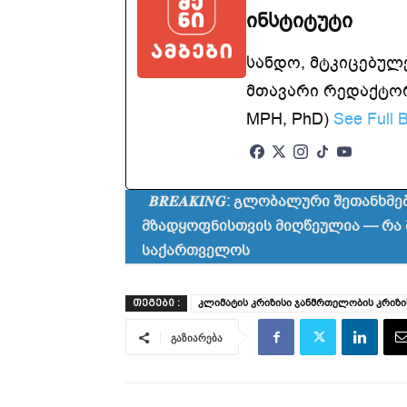
ინსტიტუტი
სანდო, მტკიცებულ
მთავარი რედაქტორ
MPH, PhD)
See Full B
𝑩𝑹𝑬𝑨𝑲𝑰𝑵𝑮: გლობალური შეთან
მზადყოფნისთვის მიღწეულია — რა
საქართველოს
კლიმატის კრიზისი ჯანმრთელობის კრიზი
ᲗᲔᲒᲔᲑᲘ :
გაზიარება