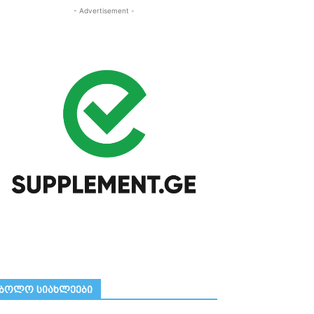
- Advertisement -
ᲑᲝᲚᲝ ᲡᲘᲐᲮᲚᲔᲔᲑᲘ