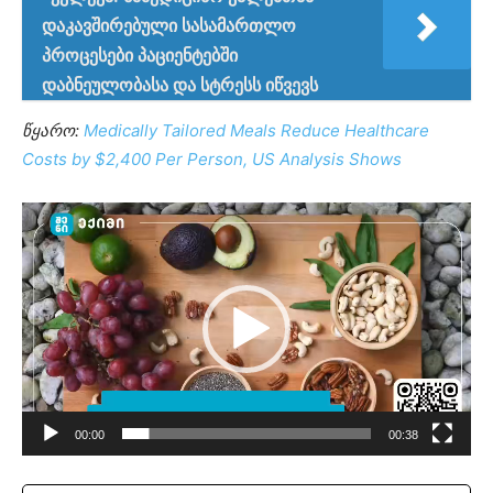
დაკავშირებული სასამართლო
პროცესები პაციენტებში
დაბნეულობასა და სტრესს იწვევს
წყარო:
Medically Tailored Meals Reduce Healthcare
Costs by $2,400 Per Person, US Analysis Shows
ვიდეო
დამკვრელი
00:00
00:38