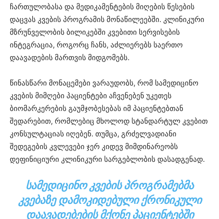
ჩართულობასა და მედიკამენტების მიღების წესების
დაცვას კვების პროგრამის მონაწილეებში. კლინიკური
მზრუნველობის ბილიკებში კვებითი სერვისების
ინტეგრაცია, როგორც ჩანს, აძლიერებს საერთო
დაავადების მართვის მიდგომებს.
წინასწარი მონაცემები ვარაუდობს, რომ სამედიცინო
კვების მიმღები პაციენტები აჩვენებენ უკეთეს
ბიომარკერების გაუმჯობესებას იმ პაციენტებთან
შედარებით, რომლებიც მხოლოდ სტანდარტულ კვებით
კონსულტაციას იღებენ. თუმცა, გრძელვადიანი
შედეგების კვლევები ჯერ კიდევ მიმდინარეობს
დეფინიციური კლინიკური სარგებლობის დასადგენად.
ᲡᲐᲛᲔᲓᲘᲪᲘᲜᲝ ᲙᲕᲔᲑᲘᲡ ᲞᲠᲝᲒᲠᲐᲛᲔᲑᲛᲐ
ᲙᲕᲔᲑᲐᲖᲔ ᲓᲐᲛᲝᲙᲘᲓᲔᲑᲣᲚᲘ ᲥᲠᲝᲜᲘᲙᲣᲚᲘ
ᲓᲐᲐᲕᲐᲓᲔᲑᲔᲑᲘᲡ ᲛᲥᲝᲜᲔ ᲞᲐᲪᲘᲔᲜᲢᲔᲑᲨᲘ