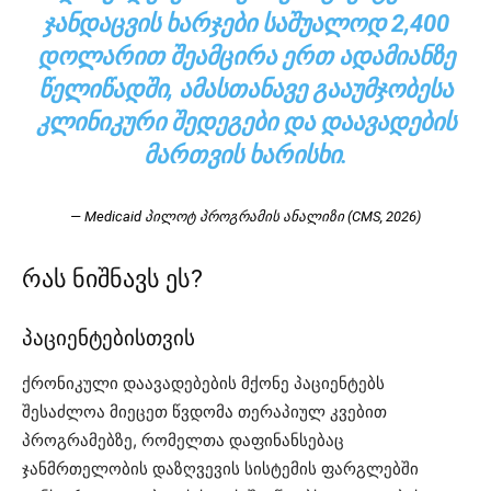
ᲯᲐᲜᲓᲐᲪᲕᲘᲡ ᲮᲐᲠᲯᲔᲑᲘ ᲡᲐᲨᲣᲐᲚᲝᲓ 2,400
ᲓᲝᲚᲐᲠᲘᲗ ᲨᲔᲐᲛᲪᲘᲠᲐ ᲔᲠᲗ ᲐᲓᲐᲛᲘᲐᲜᲖᲔ
ᲬᲔᲚᲘᲬᲐᲓᲨᲘ, ᲐᲛᲐᲡᲗᲐᲜᲐᲕᲔ ᲒᲐᲐᲣᲛᲯᲝᲑᲔᲡᲐ
ᲙᲚᲘᲜᲘᲙᲣᲠᲘ ᲨᲔᲓᲔᲒᲔᲑᲘ ᲓᲐ ᲓᲐᲐᲕᲐᲓᲔᲑᲘᲡ
ᲛᲐᲠᲗᲕᲘᲡ ᲮᲐᲠᲘᲡᲮᲘ.
— Medicaid პილოტ პროგრამის ანალიზი (CMS, 2026)
რას ნიშნავს ეს?
პაციენტებისთვის
ქრონიკული დაავადებების მქონე პაციენტებს
შესაძლოა მიეცეთ წვდომა თერაპიულ კვებით
პროგრამებზე, რომელთა დაფინანსებაც
ჯანმრთელობის დაზღვევის სისტემის ფარგლებში