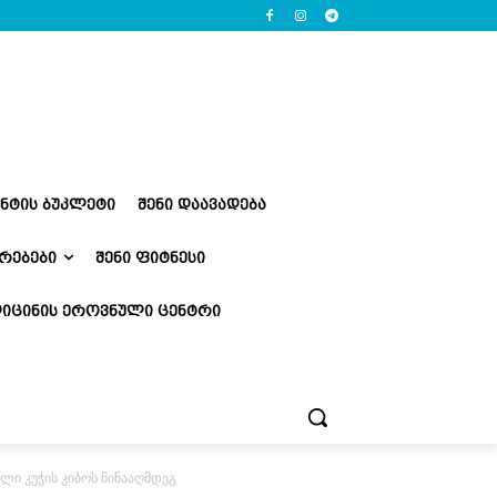
ᲔᲜᲢᲘᲡ ᲑᲣᲙᲚᲔᲢᲘ
ᲨᲔᲜᲘ ᲓᲐᲐᲕᲐᲓᲔᲑᲐ
ᲠᲔᲑᲔᲑᲘ
ᲨᲔᲜᲘ ᲤᲘᲢᲜᲔᲡᲘ
ᲘᲪᲘᲜᲘᲡ ᲔᲠᲝᲕᲜᲣᲚᲘ ᲪᲔᲜᲢᲠᲘ
ლი კუჭის კიბოს წინააღმდეგ