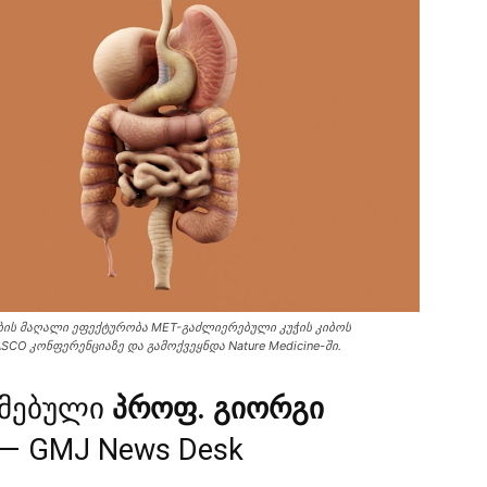
იბის მაღალი ეფექტურობა MET-გაძლიერებული კუჭის კიბოს
CO კონფერენციაზე და გამოქვეყნდა Nature Medicine-ში.
მებული
პროფ. გიორგი
— GMJ News Desk