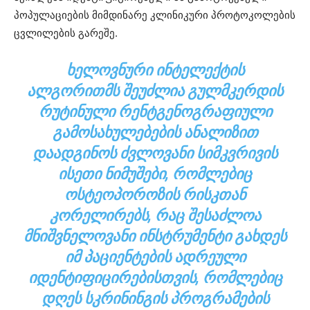
პოპულაციების მიმდინარე კლინიკური პროტოკოლების
ცვლილების გარეშე.
ᲮᲔᲚᲝᲕᲜᲣᲠᲘ ᲘᲜᲢᲔᲚᲔᲥᲢᲘᲡ
ᲐᲚᲒᲝᲠᲘᲗᲛᲡ ᲨᲔᲣᲫᲚᲘᲐ ᲒᲣᲚᲛᲙᲔᲠᲓᲘᲡ
ᲠᲣᲢᲘᲜᲣᲚᲘ ᲠᲔᲜᲢᲒᲔᲜᲝᲒᲠᲐᲤᲘᲣᲚᲘ
ᲒᲐᲛᲝᲡᲐᲮᲣᲚᲔᲑᲔᲑᲘᲡ ᲐᲜᲐᲚᲘᲖᲘᲗ
ᲓᲐᲐᲓᲒᲘᲜᲝᲡ ᲫᲕᲚᲝᲕᲐᲜᲘ ᲡᲘᲛᲙᲕᲠᲘᲕᲘᲡ
ᲘᲡᲔᲗᲘ ᲜᲘᲛᲣᲨᲔᲑᲘ, ᲠᲝᲛᲚᲔᲑᲘᲪ
ᲝᲡᲢᲔᲝᲞᲝᲠᲝᲖᲘᲡ ᲠᲘᲡᲙᲗᲐᲜ
ᲙᲝᲠᲔᲚᲘᲠᲔᲑᲡ, ᲠᲐᲪ ᲨᲔᲡᲐᲫᲚᲝᲐ
ᲛᲜᲘᲨᲕᲜᲔᲚᲝᲕᲐᲜᲘ ᲘᲜᲡᲢᲠᲣᲛᲔᲜᲢᲘ ᲒᲐᲮᲓᲔᲡ
ᲘᲛ ᲞᲐᲪᲘᲔᲜᲢᲔᲑᲘᲡ ᲐᲓᲠᲔᲣᲚᲘ
ᲘᲓᲔᲜᲢᲘᲤᲘᲪᲘᲠᲔᲑᲘᲡᲗᲕᲘᲡ, ᲠᲝᲛᲚᲔᲑᲘᲪ
ᲓᲦᲔᲡ ᲡᲙᲠᲘᲜᲘᲜᲒᲘᲡ ᲞᲠᲝᲒᲠᲐᲛᲔᲑᲘᲡ