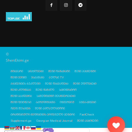
©
SheniEkimi.ge
მთავარი
სიახლეები
შენი დანამატი
შენი პაციენტი
შენი ექიმი
ვაკანსია
პულსი TV
პაციენტის ბუკლეტი
შენი დაავადება
შენი უფლებები
შენი კლინიკა
შენი წამალი
სამინისტრო
შენი აკადემია
სამედიცინო მეცნიერებები
შენი ფიტნესი
აკრედიტაცია
ინტერვიუ
სხვა-ამბები
ჩვენ შესახებ
შენი კალკულატორი
ტრადიციული მედიცინის ეროვნული ცენტრი
FactCheck
Supplement.ge
Georgian Medical Journal
შენი კაბინეტი