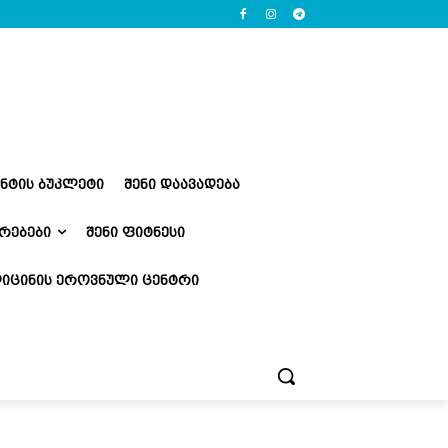
ᲔᲜᲢᲘᲡ ᲑᲣᲙᲚᲔᲢᲘ
ᲨᲔᲜᲘ ᲓᲐᲐᲕᲐᲓᲔᲑᲐ
ᲠᲔᲑᲔᲑᲘ
ᲨᲔᲜᲘ ᲤᲘᲢᲜᲔᲡᲘ
ᲘᲪᲘᲜᲘᲡ ᲔᲠᲝᲕᲜᲣᲚᲘ ᲪᲔᲜᲢᲠᲘ