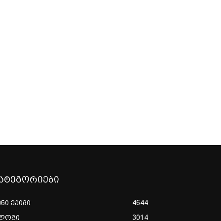
ატეგორიები
ენი ექიმი
4644
ლოგი
3014