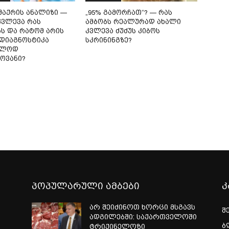
შაქრის ანალიზი —
„95% გამორჩათ“? — რას
ვლევა რას
ამბობს რეალურად ახალი
ბს და რატომ არის
კვლევა ძუძუს კიბოს
დიაგნოსტიკა
სკრინინგზე?
ხლოდ
ოვანი?
პოპულარული ამბები
კ
არ შეიძინოთ ხორცი მსგავს
შ
ადგილებში: საქართველოში
ბ
ტრიქინელოზი