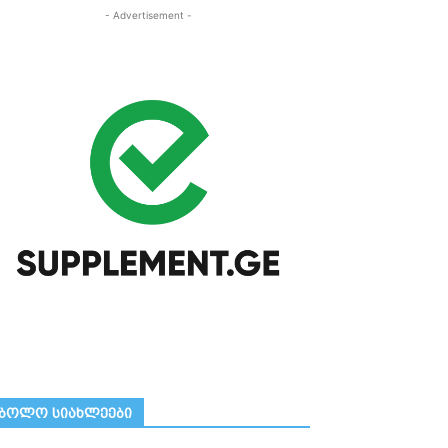
- Advertisement -
ᲑᲝᲚᲝ ᲡᲘᲐᲮᲚᲔᲔᲑᲘ