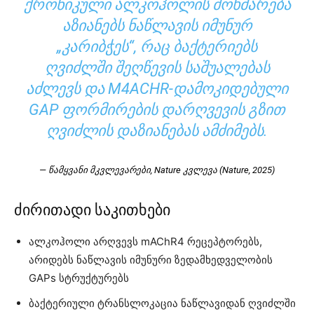
ᲥᲠᲝᲜᲘᲙᲣᲚᲘ ᲐᲚᲙᲝᲰᲝᲚᲘᲡ ᲛᲝᲮᲛᲐᲠᲔᲑᲐ
ᲐᲖᲘᲐᲜᲔᲑᲡ ᲜᲐᲬᲚᲐᲕᲘᲡ ᲘᲛᲣᲜᲣᲠ
„ᲙᲐᲠᲘᲑᲭᲔᲡ“, ᲠᲐᲪ ᲑᲐᲥᲢᲔᲠᲘᲔᲑᲡ
ᲦᲕᲘᲫᲚᲨᲘ ᲨᲔᲦᲬᲔᲕᲘᲡ ᲡᲐᲨᲣᲐᲚᲔᲑᲐᲡ
ᲐᲫᲚᲔᲕᲡ ᲓᲐ M4ACHR-ᲓᲐᲛᲝᲙᲘᲓᲔᲑᲣᲚᲘ
GAP ᲤᲝᲠᲛᲘᲠᲔᲑᲘᲡ ᲓᲐᲠᲦᲕᲔᲕᲘᲡ ᲒᲖᲘᲗ
ᲦᲕᲘᲫᲚᲘᲡ ᲓᲐᲖᲘᲐᲜᲔᲑᲐᲡ ᲐᲛᲫᲘᲛᲔᲑᲡ.
— წამყვანი მკვლევარები, Nature კვლევა (Nature, 2025)
ძირითადი საკითხები
ალკოჰოლი არღვევს mAChR4 რეცეპტორებს,
არიდებს ნაწლავის იმუნური ზედამხედველობის
GAPs სტრუქტურებს
ბაქტერიული ტრანსლოკაცია ნაწლავიდან ღვიძლში