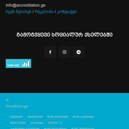
info@accreditation.ge
ჩვენ შესახებ
/
რეკლამა
/
კონტაქტი
გამოგვყევი სოციალურ ქსელებში
©
SheniEkimi.ge
მთავარი
სიახლეები
შენი დანამატი
შენი პაციენტი
შენი ექიმი
ვაკანსია
პულსი TV
პაციენტის ბუკლეტი
შენი დაავადება
შენი უფლებები