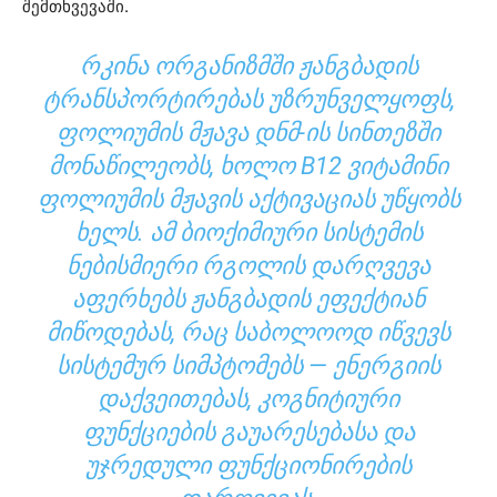
შემთხვევაში.
ᲠᲙᲘᲜᲐ ᲝᲠᲒᲐᲜᲘᲖᲛᲨᲘ ᲟᲐᲜᲒᲑᲐᲓᲘᲡ
ᲢᲠᲐᲜᲡᲞᲝᲠᲢᲘᲠᲔᲑᲐᲡ ᲣᲖᲠᲣᲜᲕᲔᲚᲧᲝᲤᲡ,
ᲤᲝᲚᲘᲣᲛᲘᲡ ᲛᲟᲐᲕᲐ ᲓᲜᲛ-ᲘᲡ ᲡᲘᲜᲗᲔᲖᲨᲘ
ᲛᲝᲜᲐᲬᲘᲚᲔᲝᲑᲡ, ᲮᲝᲚᲝ B12 ᲕᲘᲢᲐᲛᲘᲜᲘ
ᲤᲝᲚᲘᲣᲛᲘᲡ ᲛᲟᲐᲕᲘᲡ ᲐᲥᲢᲘᲕᲐᲪᲘᲐᲡ ᲣᲬᲧᲝᲑᲡ
ᲮᲔᲚᲡ. ᲐᲛ ᲑᲘᲝᲥᲘᲛᲘᲣᲠᲘ ᲡᲘᲡᲢᲔᲛᲘᲡ
ᲜᲔᲑᲘᲡᲛᲘᲔᲠᲘ ᲠᲒᲝᲚᲘᲡ ᲓᲐᲠᲦᲕᲔᲕᲐ
ᲐᲤᲔᲠᲮᲔᲑᲡ ᲟᲐᲜᲒᲑᲐᲓᲘᲡ ᲔᲤᲔᲥᲢᲘᲐᲜ
ᲛᲘᲬᲝᲓᲔᲑᲐᲡ, ᲠᲐᲪ ᲡᲐᲑᲝᲚᲝᲝᲓ ᲘᲬᲕᲔᲕᲡ
ᲡᲘᲡᲢᲔᲛᲣᲠ ᲡᲘᲛᲞᲢᲝᲛᲔᲑᲡ — ᲔᲜᲔᲠᲒᲘᲘᲡ
ᲓᲐᲥᲕᲔᲘᲗᲔᲑᲐᲡ, ᲙᲝᲒᲜᲘᲢᲘᲣᲠᲘ
ᲤᲣᲜᲥᲪᲘᲔᲑᲘᲡ ᲒᲐᲣᲐᲠᲔᲡᲔᲑᲐᲡᲐ ᲓᲐ
ᲣᲯᲠᲔᲓᲣᲚᲘ ᲤᲣᲜᲥᲪᲘᲝᲜᲘᲠᲔᲑᲘᲡ