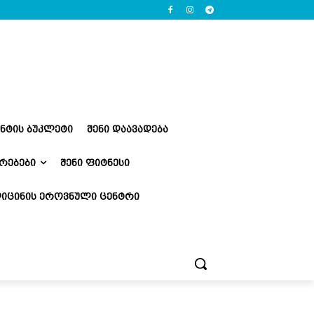
ᲔᲜᲢᲘᲡ ᲑᲣᲙᲚᲔᲢᲘ
ᲨᲔᲜᲘ ᲓᲐᲐᲕᲐᲓᲔᲑᲐ
ᲠᲔᲑᲔᲑᲘ
ᲨᲔᲜᲘ ᲤᲘᲢᲜᲔᲡᲘ
ᲘᲪᲘᲜᲘᲡ ᲔᲠᲝᲕᲜᲣᲚᲘ ᲪᲔᲜᲢᲠᲘ