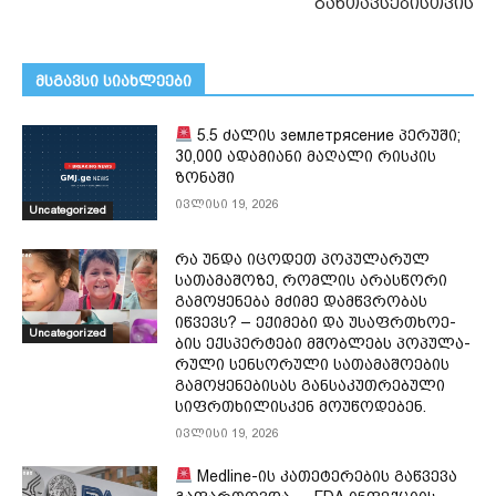
განთავსებისთვის
მსგავსი სიახლეები
5.5 ძალის землетрясение პერუში;
30,000 ადამიანი მაღალი რისკის
ზონაში
ივლისი 19, 2026
Uncategorized
რა უნდა იცოდეთ პოპულარულ
სათამაშოზე, რომლის არასწორი
გამოყენება მძიმე დამწვრობას
იწვევს? – ექი­მე­ბი და უსაფრ­თხო­ე­
Uncategorized
ბის ექ­სპერ­ტე­ბი მშობ­ლებს პო­პუ­ლა­
რუ­ლი სენ­სო­რუ­ლი სა­თა­მა­შო­ე­ბის
გა­მო­ყე­ნე­ბი­სას გან­სა­კუთ­რე­ბუ­ლი
სიფრ­თხი­ლის­კენ მო­უ­წო­დე­ბენ.
ივლისი 19, 2026
Medline-ის კათეტერების გაწვევა