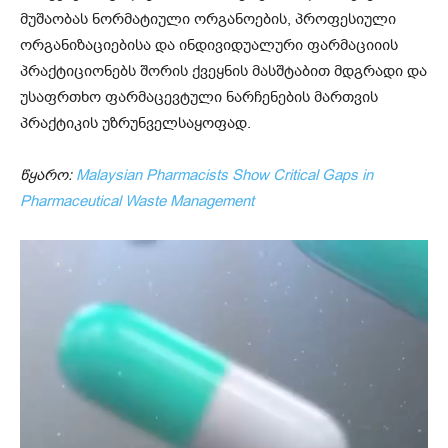
მუშაობას ნორმატიული ორგანოების, პროფესიული
ორგანიზაციებისა და ინდივიდუალური ფარმაციიის
პრაქტიციონებს შორის ქვეყნის მასშტაბით მდგრადი და
უსაფრთხო ფარმაცევტული ნარჩენების მართვის
პრაქტიკის უზრუნველსაყოფად.
წყარო:
Malaysian Pharmacists Show Critical Gaps in
Pharmaceutical Waste Management
ვ
ი
დ
ე
ო
დ
ა
მ