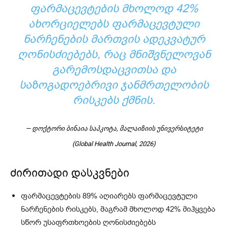
ᲤᲐᲠᲛᲐᲪᲔᲕᲢᲔᲑᲘᲡ ᲛᲮᲝᲚᲝᲓ 42%
ᲐᲮᲝᲠᲪᲘᲔᲚᲔᲑᲡ ᲤᲐᲠᲛᲐᲪᲔᲕᲢᲣᲚᲘ
ᲜᲐᲠᲩᲔᲜᲔᲑᲘᲡ ᲛᲐᲠᲗᲕᲘᲡ ᲐᲓᲔᲙᲕᲐᲢᲣᲠ
ᲦᲝᲜᲘᲡᲫᲘᲔᲑᲔᲑᲡ, ᲠᲐᲪ ᲛᲜᲘᲨᲕᲜᲔᲚᲝᲕᲐᲜ
ᲒᲐᲠᲔᲛᲝᲡᲓᲐᲪᲕᲘᲗᲡᲐ ᲓᲐ
ᲡᲐᲖᲝᲒᲐᲓᲝᲔᲑᲠᲘᲕᲘ ᲯᲐᲜᲛᲠᲗᲔᲚᲝᲑᲘᲡ
ᲠᲘᲡᲙᲔᲑᲡ ᲥᲛᲜᲘᲡ.
— დოქტორი ბინაია საპკოტა, მალაიზიის უნივერსიტეტი
(Global Health Journal, 2026)
ძირითადი დასკვნები
ფარმაცევტების 89% აღიარებს ფარმაცევტული
ნარჩენების რისკებს, მაგრამ მხოლოდ 42% მიჰყვება
სწორ უსაფრთხოების ღონისძიებებს