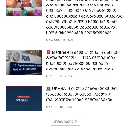
გამოყენება მძიმე დამწვრობას
იწვევს? – ექი­მე­ბი და უსაფრ­თხო­ე­
ბის ექ­სპერ­ტე­ბი მშობ­ლებს პო­პუ­ლა­
რუ­ლი სენ­სო­რუ­ლი სა­თა­მა­შო­ე­ბის
გა­მო­ყე­ნე­ბი­სას გან­სა­კუთ­რე­ბუ­ლი
სიფრ­თხი­ლის­კენ მო­უ­წო­დე­ბენ.
ივლისი 19, 2026
Medline-ის კათეტერების გაწვევა
გაფართოვდა — FDA ინფექციის
შესაძლო საფრთხის შესახებ
აფრთხილებს მომხმარებლებს
ივნისი 22, 2026
UKHSA-მ ანდეს ჰანტავირუსთან
დაკავშირებით განახლებული
რეკომენდაციები გამოაქვეყნა
ივნისი 15, 2026
მეტის ნახვა