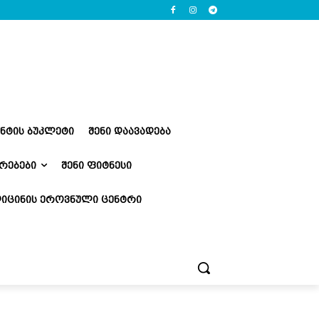
ᲔᲜᲢᲘᲡ ᲑᲣᲙᲚᲔᲢᲘ
ᲨᲔᲜᲘ ᲓᲐᲐᲕᲐᲓᲔᲑᲐ
ᲠᲔᲑᲔᲑᲘ
ᲨᲔᲜᲘ ᲤᲘᲢᲜᲔᲡᲘ
ᲘᲪᲘᲜᲘᲡ ᲔᲠᲝᲕᲜᲣᲚᲘ ᲪᲔᲜᲢᲠᲘ