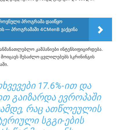
როვნული პროგრამა დაიწყო
ვის — პროგრამაში 4CMenB ვაქცინა
განმანათლებლო კამპანიები ინტენსიფიცირდება.
 მოიცავს შესაძლო ცვლილებებს სკრინინგის
აში.
ᲮᲕᲔᲕᲔᲑᲘ 17.6%-ᲘᲗ ᲓᲐ
ᲘᲗ ᲒᲐᲘᲖᲐᲠᲓᲐ ᲔᲕᲠᲝᲞᲐᲨᲘ
ᲚᲐᲛᲓᲔ, ᲠᲐᲪ ᲐᲗᲬᲚᲔᲣᲚᲘᲡ
ᲢᲔᲠᲘᲣᲚᲘ ᲡᲒᲒᲘ-ᲔᲑᲘᲡ