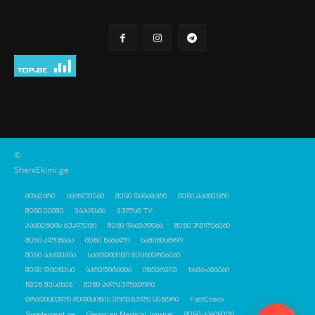
©
SheniEkimi.ge
მთავარი
სიახლეები
შენი დანამატი
შენი პაციენტი
შენი ექიმი
ვაკანსია
პულსი TV
პაციენტის ბუკლეტი
შენი დაავადება
შენი უფლებები
შენი კლინიკა
შენი წამალი
სამინისტრო
შენი აკადემია
სამედიცინო მეცნიერებები
შენი ფიტნესი
აკრედიტაცია
ინტერვიუ
სხვა-ამბები
ჩვენ შესახებ
შენი კალკულატორი
ტრადიციული მედიცინის ეროვნული ცენტრი
FactCheck
Supplement.ge
Georgian Medical Journal
შენი კაბინეტი