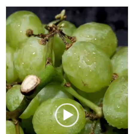
ვიდეო
დამკვრელი