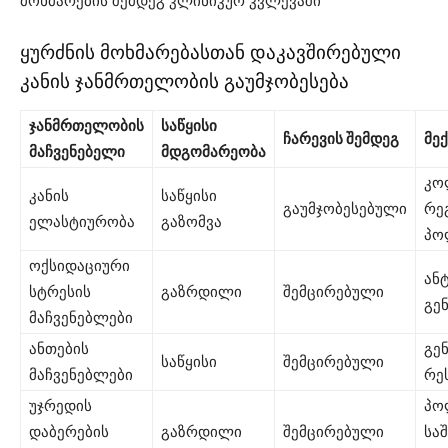
მოხმარების შემდეგ კლინიკურ კვლევაში
ყურძნის მოხმარებასთან დაკავშირებული
კანის ჯანმრთელობის გაუმჯობესება
ჯანმრთელობის
საწყისი
ჩარევის შემდეგ
მექ
მაჩვენებელი
მდგომარეობა
კო
კანის
საწყისი
გაუმჯობესებული
რე
ელასტიურობა
გაზომვა
პო
ოქსიდაციური
ან
სტრესის
გაზრდილი
შემცირებული
გე
მაჩვენებლები
ანთების
გე
საწყისი
შემცირებული
მაჩვენებლები
რე
უჯრედის
პო
დაბერების
გაზრდილი
შემცირებული
სა