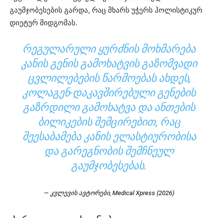
გაუმჯობესების გარდა, რაც მხარს უჭერს ჰოლისტიკურ
დიეტურ მიდგომას.
ᲠᲔᲒᲣᲚᲐᲠᲣᲚᲘ ᲧᲣᲠᲫᲜᲘᲡ ᲛᲝᲮᲛᲐᲠᲔᲑᲐ
ᲙᲐᲜᲘᲡ ᲒᲔᲜᲘᲡ ᲒᲐᲛᲝᲮᲐᲢᲕᲘᲡ ᲒᲐᲖᲝᲛᲕᲐᲓᲘ
ᲪᲕᲚᲘᲚᲔᲑᲔᲑᲘᲡ ᲬᲐᲠᲛᲝᲔᲑᲐᲡ ᲐᲮᲓᲔᲡ,
ᲙᲝᲚᲐᲒᲔᲜ-ᲓᲐᲙᲐᲕᲨᲘᲠᲔᲑᲣᲚᲘ ᲒᲔᲜᲔᲑᲘᲡ
ᲒᲐᲖᲠᲓᲘᲚᲘ ᲒᲐᲛᲝᲮᲐᲢᲕᲐ ᲓᲐ ᲐᲜᲗᲔᲑᲘᲡ
ᲑᲘᲚᲘᲙᲔᲑᲘᲡ ᲨᲔᲛᲪᲘᲠᲔᲑᲘᲗ, ᲠᲐᲪ
ᲨᲔᲔᲡᲐᲑᲐᲛᲔᲑᲐ ᲙᲐᲜᲘᲡ ᲔᲚᲐᲡᲢᲘᲣᲠᲝᲑᲘᲡᲐ
ᲓᲐ ᲒᲐᲠᲔᲒᲜᲝᲑᲘᲡ ᲨᲔᲛᲩᲜᲔᲣᲚ
ᲒᲐᲣᲛᲯᲝᲑᲔᲡᲔᲑᲐᲡ.
— კვლევის ავტორები, Medical Xpress (2026)