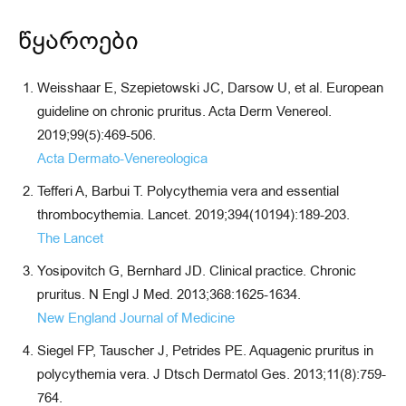
წყაროები
Weisshaar E, Szepietowski JC, Darsow U, et al. European
guideline on chronic pruritus. Acta Derm Venereol.
2019;99(5):469-506.
Acta Dermato-Venereologica
Tefferi A, Barbui T. Polycythemia vera and essential
thrombocythemia. Lancet. 2019;394(10194):189-203.
The Lancet
Yosipovitch G, Bernhard JD. Clinical practice. Chronic
pruritus. N Engl J Med. 2013;368:1625-1634.
New England Journal of Medicine
Siegel FP, Tauscher J, Petrides PE. Aquagenic pruritus in
polycythemia vera. J Dtsch Dermatol Ges. 2013;11(8):759-
764.