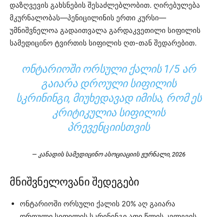
დაზღვევის გახსნების შესაძლებლობით. ღირებულება
მკურნალობას—პენიცილინის ერთი კურსი—
უმნიშვნელოა გადაითვალა გარდაკვეთილი სიფილის
სამედიცინო ტვირთის სიფილის ღთ-თან შედარებით.
ᲝᲜᲢᲐᲠᲘᲝᲨᲘ ᲝᲠᲡᲣᲚᲘ ᲥᲐᲚᲘᲡ 1/5 ᲐᲠ
ᲒᲐᲘᲐᲠᲐ ᲓᲠᲝᲣᲚᲘ ᲡᲘᲤᲘᲚᲘᲡ
ᲡᲙᲠᲘᲜᲘᲜᲒᲘ, ᲛᲘᲣᲮᲔᲓᲐᲕᲐᲓ ᲘᲛᲘᲡᲐ, ᲠᲝᲛ ᲔᲡ
ᲙᲠᲘᲢᲘᲙᲣᲚᲘᲐ ᲡᲘᲤᲘᲚᲘᲡ
ᲞᲠᲔᲕᲔᲜᲪᲘᲘᲡᲗᲕᲘᲡ
— კანადის სამედიცინო ასოციაციის ჟურნალი, 2026
მნიშვნელოვანი შედეგები
ონტარიოში ორსული ქალის 20% აღ გაიარა
დროული სიფილის სკრინინგი ათი წლის კვლევის