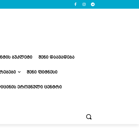
ᲔᲜᲢᲘᲡ ᲑᲣᲙᲚᲔᲢᲘ
ᲨᲔᲜᲘ ᲓᲐᲐᲕᲐᲓᲔᲑᲐ
ᲠᲔᲑᲔᲑᲘ
ᲨᲔᲜᲘ ᲤᲘᲢᲜᲔᲡᲘ
ᲘᲪᲘᲜᲘᲡ ᲔᲠᲝᲕᲜᲣᲚᲘ ᲪᲔᲜᲢᲠᲘ