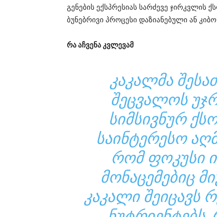
გენების ექსპრესიას სარძევე ჯირკვლის 
ბუნებრივი პროცესი დაზიანებული ან კიბ
რა აჩვენა კვლევამ
ᲙᲐᲙᲐᲚᲛᲐ ᲨᲔᲡᲐ
ᲨᲔᲪᲕᲐᲚᲝᲡ ᲣᲯᲠ
ᲡᲘᲛᲡᲘᲕᲜᲣᲠ ᲥᲡ
ᲡᲐᲘᲜᲢᲔᲠᲔᲡᲝ ᲐᲦᲛ
ᲠᲝᲛ ᲤᲝᲙᲣᲡᲘ ᲘᲧ
ᲛᲝᲜᲐᲪᲔᲛᲔᲑᲘᲪ ᲛᲘ
ᲙᲐᲙᲐᲚᲘ ᲨᲔᲘᲪᲐᲕᲡ
ᲜᲣᲢᲠᲘᲔᲜᲢᲔᲑᲡ,