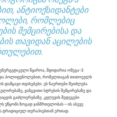
ᲑᲘᲗ, ᲐᲜᲢᲘᲝᲥᲡᲘᲓᲐᲜᲢᲔᲑᲘ
ᲝᲚᲔᲑᲘ, ᲠᲝᲛᲚᲔᲑᲘᲪ
ᲑᲘᲡ ᲨᲔᲛᲪᲘᲠᲔᲑᲘᲡᲐ ᲓᲐ
ᲑᲘᲡ ᲗᲐᲕᲘᲓᲐᲜ ᲐᲪᲘᲚᲔᲑᲘᲡ
ᲠᲗᲣᲚᲔᲑᲘᲗ.
 ენერგეტიკული წყაროა, მდიდარია ომეგა-3
ით და პოლიფენოლებით, რომელთაგან თითოეულს
ის დამცავი თვისებები. ეს ნაერთები შეიძლება
ულირებაზე, ჟანგვითი სტრესის შემცირებაზე და
დაცვის გაძლიერებაზე. კვლევის შედეგები
ს უწყობს ზოგად ჯანმრთელობას – ის ასევე
ს ტრადიციულ თერაპიებთან ერთად.