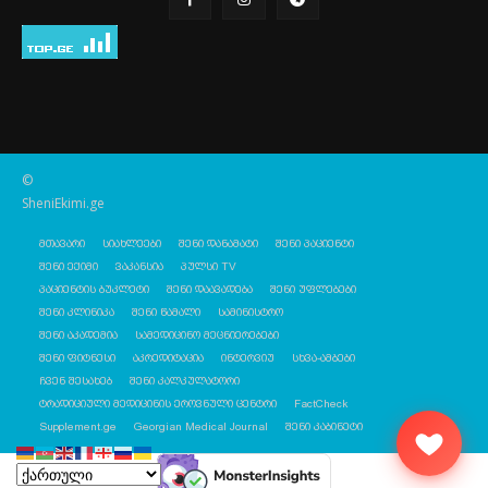
©
SheniEkimi.ge
მთავარი
სიახლეები
შენი დანამატი
შენი პაციენტი
შენი ექიმი
ვაკანსია
პულსი TV
პაციენტის ბუკლეტი
შენი დაავადება
შენი უფლებები
შენი კლინიკა
შენი წამალი
სამინისტრო
შენი აკადემია
სამედიცინო მეცნიერებები
შენი ფიტნესი
აკრედიტაცია
ინტერვიუ
სხვა-ამბები
ჩვენ შესახებ
შენი კალკულატორი
ტრადიციული მედიცინის ეროვნული ცენტრი
FactCheck
Supplement.ge
Georgian Medical Journal
შენი კაბინეტი