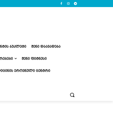
ᲔᲜᲢᲘᲡ ᲑᲣᲙᲚᲔᲢᲘ
ᲨᲔᲜᲘ ᲓᲐᲐᲕᲐᲓᲔᲑᲐ
ᲠᲔᲑᲔᲑᲘ
ᲨᲔᲜᲘ ᲤᲘᲢᲜᲔᲡᲘ
ᲘᲪᲘᲜᲘᲡ ᲔᲠᲝᲕᲜᲣᲚᲘ ᲪᲔᲜᲢᲠᲘ