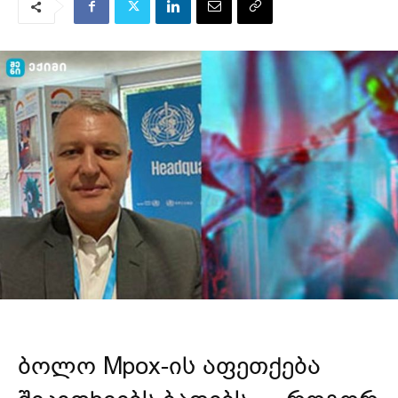
ბოლო Mpox-ის აფეთქება