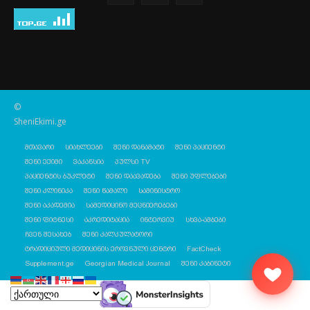
©
SheniEkimi.ge
მთავარი
სიახლეები
შენი დანამატი
შენი პაციენტი
შენი ექიმი
ვაკანსია
პულსი TV
პაციენტის ბუკლეტი
შენი დაავადება
შენი უფლებები
შენი კლინიკა
შენი წამალი
სამინისტრო
შენი აკადემია
სამედიცინო მეცნიერებები
შენი ფიტნესი
აკრედიტაცია
ინტერვიუ
სხვა-ამბები
ჩვენ შესახებ
შენი კალკულატორი
ტრადიციული მედიცინის ეროვნული ცენტრი
FactCheck
Supplement.ge
Georgian Medical Journal
შენი კაბინეტი