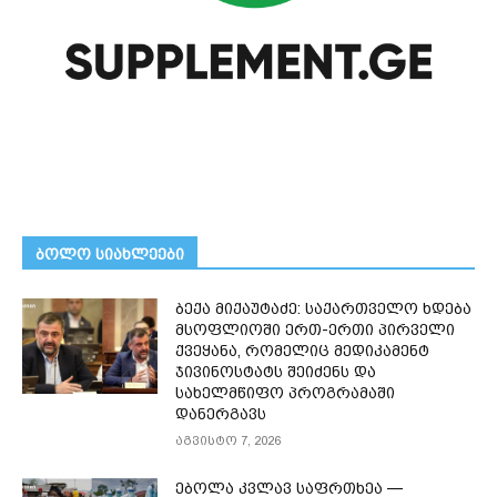
ᲑᲝᲚᲝ ᲡᲘᲐᲮᲚᲔᲔᲑᲘ
ბექა მიქაუტაძე: საქართველო ხდება
მსოფლიოში ერთ-ერთი პირველი
ქვეყანა, რომელიც მედიკამენტ
ჯივინოსტატს შეიძენს და
სახელმწიფო პროგრამაში
დანერგავს
აგვისტო 7, 2026
ებოლა კვლავ საფრთხეა —