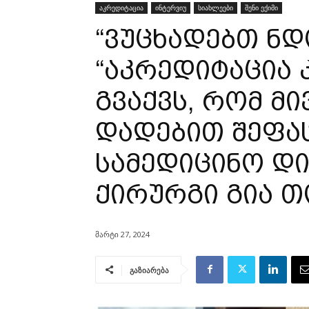
აკრედიტაცია
ინტერვიუ
სიახლეები
შენი ექიმი
“ვუცხადებთ ნდ
“აკრედიტაცია 
გვაქვს, რომ მ
დადებით შეფასე
სამედიცინო დ
ქირურგი გია თ
მარტი 27, 2024
გაზიარება