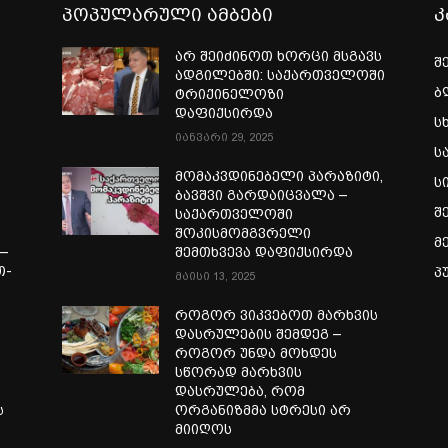
პოპულარული ამბები
კ
არ შეიძინოთ ხორცი მსგავს
შ
ადგილებში: საქართველოში
ბ
ტრიქინელოზი
დაფიქსირდა
ს
იანვარი 29, 2025
ს
ი
მომაკვდინებელი პარაზიტი,
ს
ბავშვი გარდაიცვალა –
შ
საქართველოში
შოკისმომგვრელი
მ
—
შემთხვევა დაფიქსირდა
თ-
პ
მაისი 13, 2025
ა
როგორ ვიკვებოთ მარხვის
დასრულების შემდეგ –
როგორ უნდა მოხდეს
სწორად მარხვის
დასრულება, რომ
ს
ორგანიზმმა სტრესი არ
მიიღოს