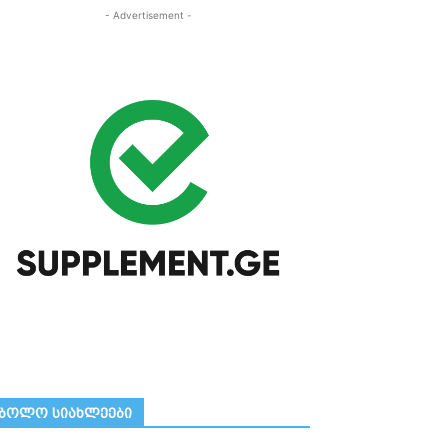
- Advertisement -
ᲑᲝᲚᲝ ᲡᲘᲐᲮᲚᲔᲔᲑᲘ