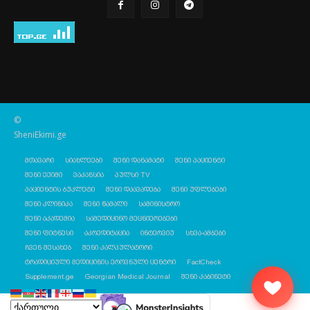
©
SheniEkimi.ge
მთავარი
სიახლეები
შენი დანამატი
შენი პაციენტი
შენი ექიმი
ვაკანსია
პულსი TV
პაციენტის ბუკლეტი
შენი დაავადება
შენი უფლებები
შენი კლინიკა
შენი წამალი
სამინისტრო
შენი აკადემია
სამედიცინო მეცნიერებები
შენი ფიტნესი
აკრედიტაცია
ინტერვიუ
სხვა-ამბები
ჩვენ შესახებ
შენი კალკულატორი
ტრადიციული მედიცინის ეროვნული ცენტრი
FactCheck
Supplement.ge
Georgian Medical Journal
შენი კაბინეტი