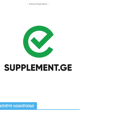
- Advertisement -
ᲑᲝᲚᲝ ᲡᲘᲐᲮᲚᲔᲔᲑᲘ