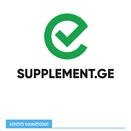
ᲑᲝᲚᲝ ᲡᲘᲐᲮᲚᲔᲔᲑᲘ