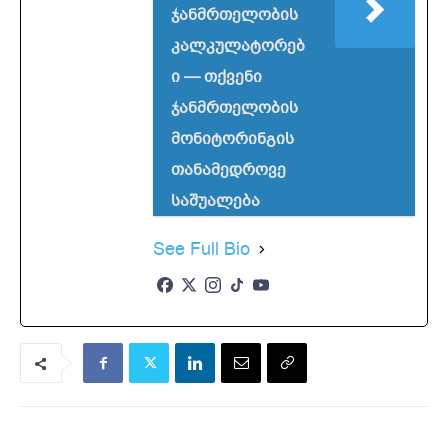
ჯანმრთელობის
კალკულატორებ
ი — თქვენი
ჯანმრთელობის
მონიტორინგის
თანამედროვე
საშუალება
See Full Bio