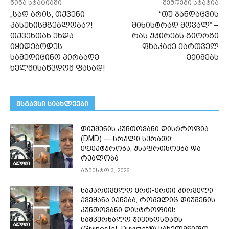
წინა სტატიაში
შემდეგი სტატია
„სად არის, თქვენი
“თუ ჯანდაცვის
პასუხისმგებლობა?!
მინისტრად მოვალ” –
თქვენთან უნდა
რას უპირებს გიორგი
იყიდებოდეს
ფხაკაძე ქართველ
სამედიცინო პირბადე
ექიმებს
ხელმისაწვდომ ფასად!
მსგავსი სიახლეები
დიუშენის კუნთოვანი დისტროფია
(DMD) — სრული სურათი:
ეფექტურობა, უსაფრთხოება და
რეალობა
ბლოგი
აგვისტო 3, 2026
საქართველო ერთ-ერთი პირველი
ქვეყანა იქნება, რომელიც დიუშენის
კუნთოვანი დისტროფიის
სამკურნალო ჯივინოსტატს
ბლოგი