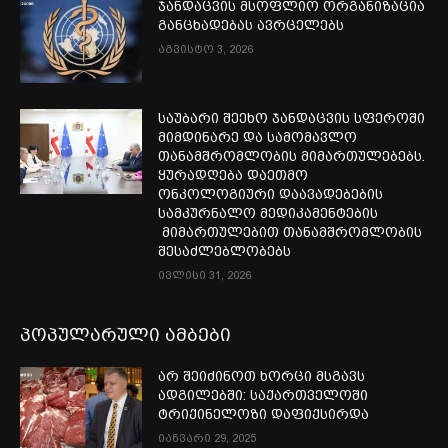
ჯანდაცვის მსოფლიო ორგანიზაცია
განცხადებას ავრცელებს
აგვისტო 3, 2026
საუბარი შეეხო ჯანდაცვის სფეროში
მიმდინარე და სამომავლო
თანამშრომლობის მიმართულებებს.
ყურადღება დაეთმო
ონკოლოგიური დაავადებების
სამკურნალო მედიკამენტების
მიმართულებით თანამშრომლობის
შესაძლებლობებს
ივლისი 31, 2026
პოპულარული ამბები
არ შეიძინოთ ხორცი მსგავს
ადგილებში: საქართველოში
ტრიქინელოზი დაფიქსირდა
იანვარი 29, 2025