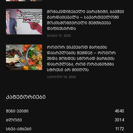
მომაკვდინებელი პარაზიტი, ბავშვი
გარდაიცვალა – საქართველოში
შოკისმომგვრელი შემთხვევა
დაფიქსირდა
მაისი 13, 2025
როგორ ვიკვებოთ მარხვის
დასრულების შემდეგ – როგორ
უნდა მოხდეს სწორად მარხვის
დასრულება, რომ ორგანიზმმა
სტრესი არ მიიღოს
აპრილი 18, 2025
კატეგორიები
შენი ექიმი
4640
ბლოგი
3014
სხვა-ამბები
1172