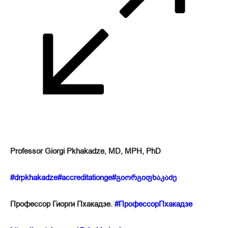
Professor Giorgi Pkhakadze, MD, MPH, PhD
#drpkhakadze#accreditationge#გიორგიფხაკაძე
Профессор Гиорги Пхакадзе.
#ПрофессорПхакадзе