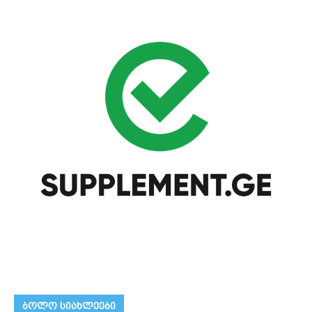
ᲑᲝᲚᲝ ᲡᲘᲐᲮᲚᲔᲔᲑᲘ