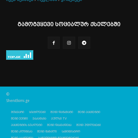
გამოგვყევი სოციალურ ქსელებში
©
SheniEkimi.ge
მთავარი
სიახლეები
შენი დანამატი
შენი პაციენტი
შენი ექიმი
ვაკანსია
პულსი TV
პაციენტის ბუკლეტი
შენი დაავადება
შენი უფლებები
შენი კლინიკა
შენი წამალი
სამინისტრო
შენი აკადემია
სამედიცინო მეცნიერებები