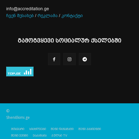
info@accreditation.ge
ჩვენ შესახებ
/
რეკლამა
/
კონტაქტი
გამოგვყევი სოციალურ ქსელებში
©
SheniEkimi.ge
მთავარი
სიახლეები
შენი დანამატი
შენი პაციენტი
შენი ექიმი
ვაკანსია
პულსი TV