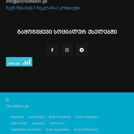
info@accreditation.ge
ჩვენ შესახებ
/
რეკლამა
/
კონტაქტი
გამოგვყევი სოციალურ ქსელებში
©
SheniEkimi.ge
მთავარი
სიახლეები
შენი დანამატი
შენი პაციენტი
შენი ექიმი
ვაკანსია
პულსი TV
პაციენტის ბუკლეტი
შენი დაავადება
შენი უფლებები