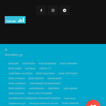
©
SheniEkimi.ge
მთავარი
სიახლეები
შენი დანამატი
შენი პაციენტი
შენი ექიმი
ვაკანსია
პულსი TV
პაციენტის ბუკლეტი
შენი დაავადება
შენი უფლებები
შენი კლინიკა
შენი წამალი
სამინისტრო
შენი აკადემია
სამედიცინო მეცნიერებები
შენი ფიტნესი
აკრედიტაცია
ინტერვიუ
სხვა-ამბები
ჩვენ შესახებ
შენი კალკულატორი
ტრადიციული მედიცინის ეროვნული ცენტრი
FactCheck
Supplement.ge
Georgian Medical Journal
შენი კაბინეტი