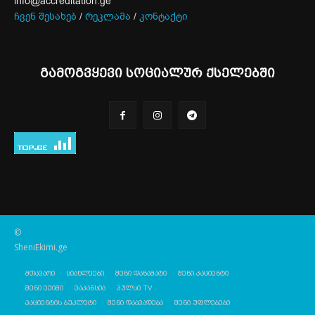
info@accreditation.ge
ჩვენ შესახებ
/
რეკლამა
/
კონტაქტი
გამოგვყევი სოციალურ ქსელებში
©
SheniEkimi.ge
მთავარი
სიახლეები
შენი დანამატი
შენი პაციენტი
შენი ექიმი
ვაკანსია
პულსი TV
პაციენტის ბუკლეტი
შენი დაავადება
შენი უფლებები